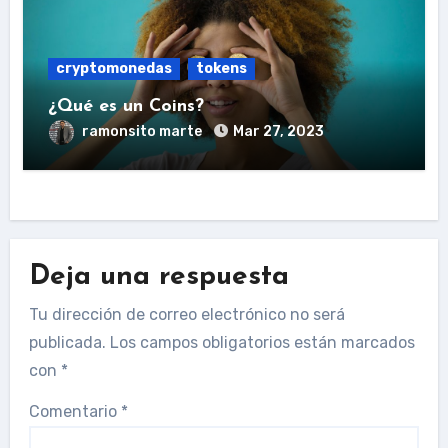
cryptomonedas
tokens
¿Qué es un Coins?
ramonsito marte
Mar 27, 2023
Deja una respuesta
Tu dirección de correo electrónico no será
publicada.
Los campos obligatorios están marcados
con
*
Comentario
*