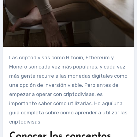
Las criptodivisas como Bitcoin, Ethereum y
Monero son cada vez más populares, y cada vez
más gente recurre a las monedas digitales como
una opción de inversión viable. Pero antes de
empezar a operar con criptodivisas, es
importante saber cómo utilizarlas. He aquí una
guía completa sobre cómo aprender a utilizar las
criptodivisas.
Conocer los conceptos